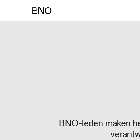
Overslaan naar inhoud
BNO-leden maken het
verantw