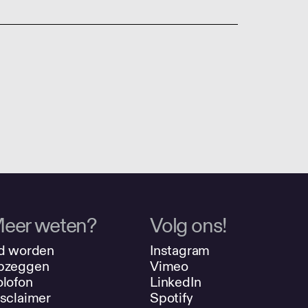
eer weten?
Volg ons!
d worden
Instagram
pzeggen
Vimeo
lofon
LinkedIn
sclaimer
Spotify