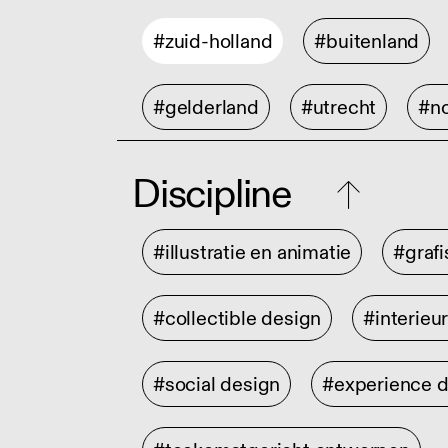
#zuid-holland
#buitenland
#gelderland
#utrecht
#no
Discipline
#illustratie en animatie
#graf
#collectible design
#interieu
#social design
#experience 