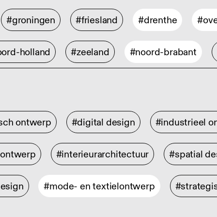
#groningen
#friesland
#drenthe
#ove
ord-holland
#zeeland
#noord-brabant
isch ontwerp
#digital design
#industrieel 
rontwerp
#interieurarchitectuur
#spatial de
design
#mode- en textielontwerp
#strategi