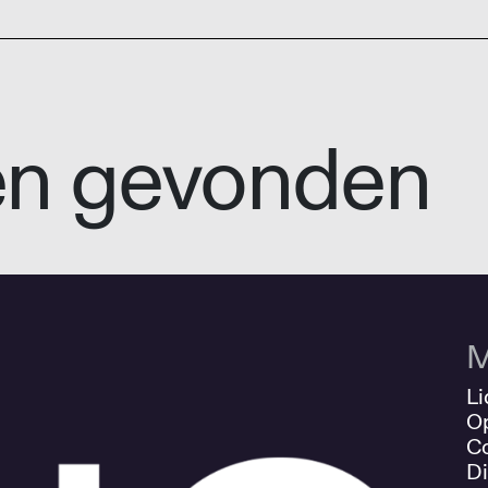
en gevonden
M
Li
O
Co
Di