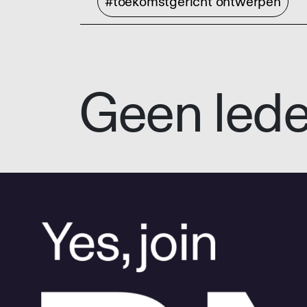
#toekomstgericht ontwerpen
Geen led