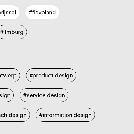
rijssel
#flevoland
#limburg
ontwerp
#product design
sign
#service design
sch design
#information design