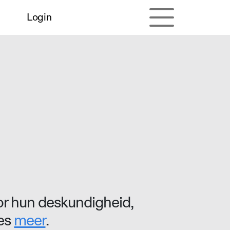
Login
r hun deskundigheid,
ees
meer
.