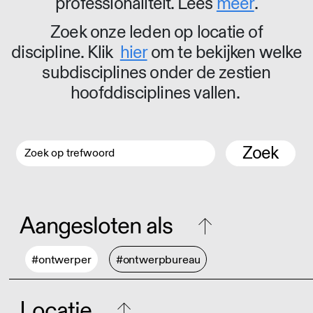
professionaliteit. Lees
meer
.
Zoek onze leden op locatie of
discipline. Klik
hier
om te bekijken welke
subdisciplines onder de zestien
hoofddisciplines vallen.
Zoek
Aangesloten als
#ontwerper
#ontwerpbureau
Locatie