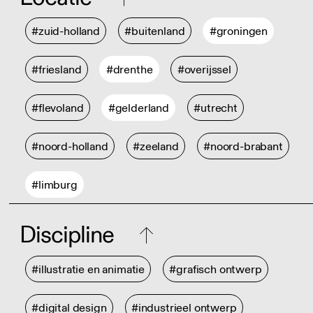
#zuid-holland
#buitenland
#groningen
#friesland
#drenthe
#overijssel
#flevoland
#gelderland
#utrecht
#noord-holland
#zeeland
#noord-brabant
#limburg
Discipline
#illustratie en animatie
#grafisch ontwerp
#digital design
#industrieel ontwerp