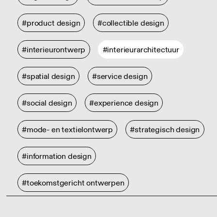
#product design
#collectible design
#interieurontwerp
#interieurarchitectuur
#spatial design
#service design
#social design
#experience design
#mode- en textielontwerp
#strategisch design
#information design
#toekomstgericht ontwerpen