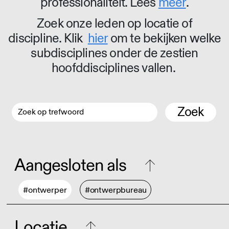
professionaliteit. Lees
meer
.
Zoek onze leden op locatie of
discipline. Klik
hier
om te bekijken welke
subdisciplines onder de zestien
hoofddisciplines vallen.
Zoek
Aangesloten als
#ontwerper
#ontwerpbureau
Locatie