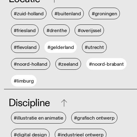
#zuid-holland
#buitenland
#groningen
#friesland
#drenthe
#overijssel
#flevoland
#gelderland
#utrecht
#noord-holland
#zeeland
#noord-brabant
#limburg
Discipline
#illustratie en animatie
#grafisch ontwerp
#digital design
#industrieel ontwerp