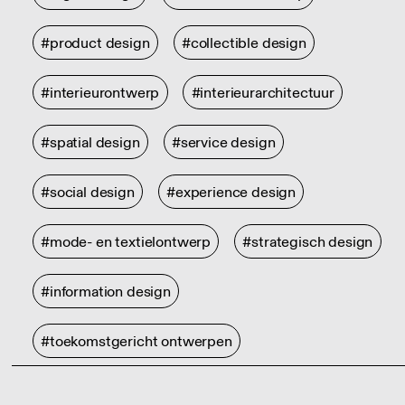
#product design
#collectible design
#interieurontwerp
#interieurarchitectuur
#spatial design
#service design
#social design
#experience design
#mode- en textielontwerp
#strategisch design
#information design
#toekomstgericht ontwerpen