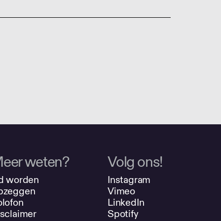
eer weten?
Volg ons!
d worden
Instagram
pzeggen
Vimeo
lofon
LinkedIn
sclaimer
Spotify