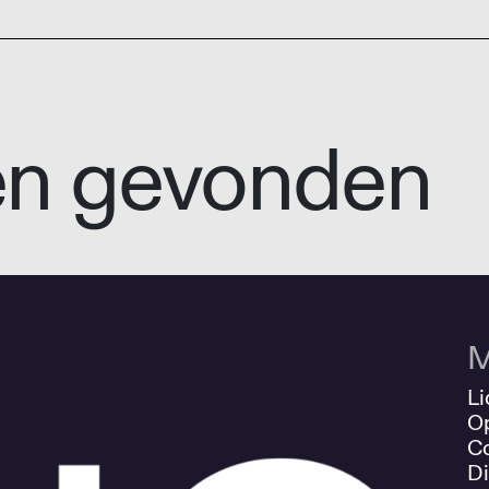
en gevonden
M
Li
O
Co
Di