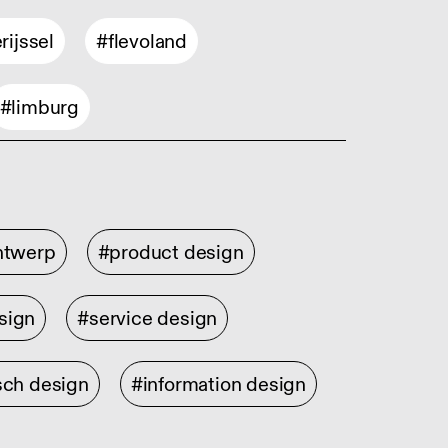
rijssel
#flevoland
#limburg
ontwerp
#product design
sign
#service design
sch design
#information design