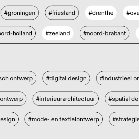
#groningen
#friesland
#drenthe
#ove
ord-holland
#zeeland
#noord-brabant
isch ontwerp
#digital design
#industrieel 
rontwerp
#interieurarchitectuur
#spatial de
design
#mode- en textielontwerp
#strategi