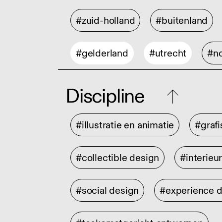
#zuid-holland
#buitenland
#gelderland
#utrecht
#no
Discipline
#illustratie en animatie
#graf
#collectible design
#interieu
#social design
#experience 