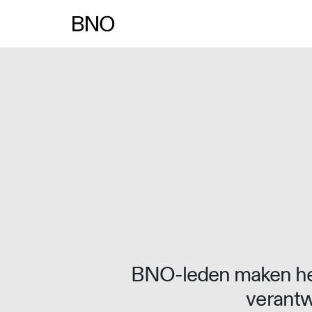
Overslaan naar inhoud
BNO-leden maken het
verantw