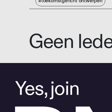
#toekomstgericht ontwerpen
Geen led