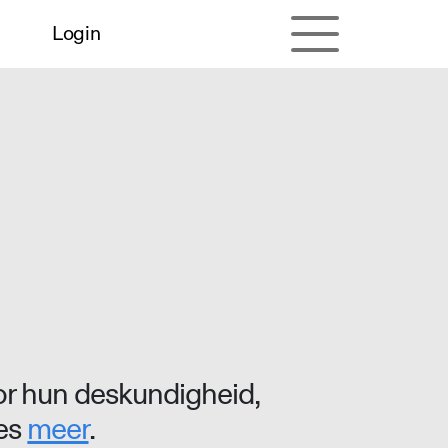
Login
r hun deskundigheid,
ees
meer
.