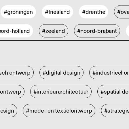
#groningen
#friesland
#drenthe
#ove
ord-holland
#zeeland
#noord-brabant
isch ontwerp
#digital design
#industrieel 
rontwerp
#interieurarchitectuur
#spatial de
design
#mode- en textielontwerp
#strategi