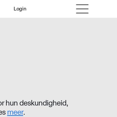
Login
r hun deskundigheid,
ees
meer
.