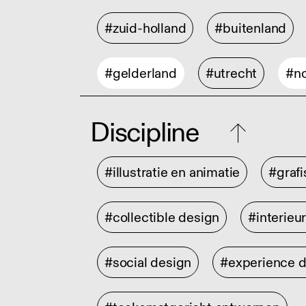
#zuid-holland
#buitenland
#gelderland
#utrecht
#no
Discipline
#illustratie en animatie
#graf
#collectible design
#interieu
#social design
#experience 