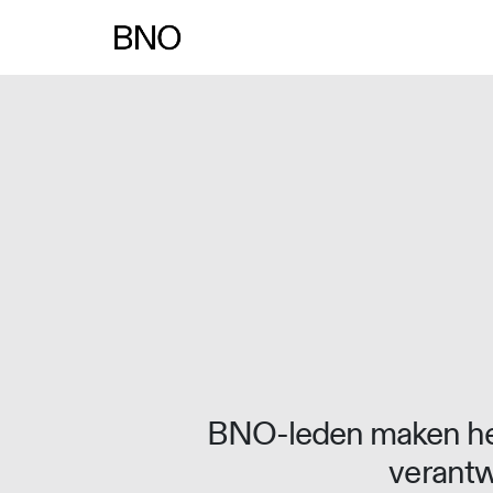
Overslaan naar inhoud
BNO-leden maken het
verantw