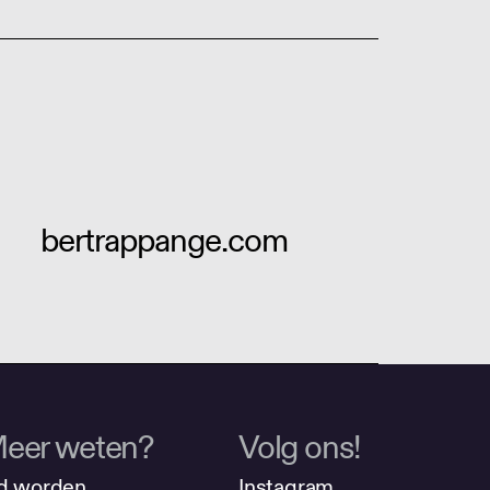
bertrappange.com
eer weten?
Volg ons!
d worden
Instagram