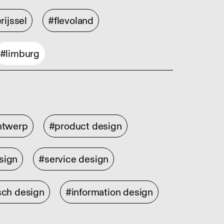
rijssel
#flevoland
#limburg
ontwerp
#product design
sign
#service design
sch design
#information design