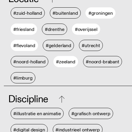
#zuid-holland
#buitenland
#groningen
#friesland
#drenthe
#overijssel
#flevoland
#gelderland
#utrecht
#noord-holland
#zeeland
#noord-brabant
#limburg
Discipline
#illustratie en animatie
#grafisch ontwerp
#digital design
#industrieel ontwerp