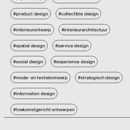
#product design
#collectible design
#interieurontwerp
#interieurarchitectuur
#spatial design
#service design
#social design
#experience design
#mode- en textielontwerp
#strategisch design
#information design
#toekomstgericht ontwerpen