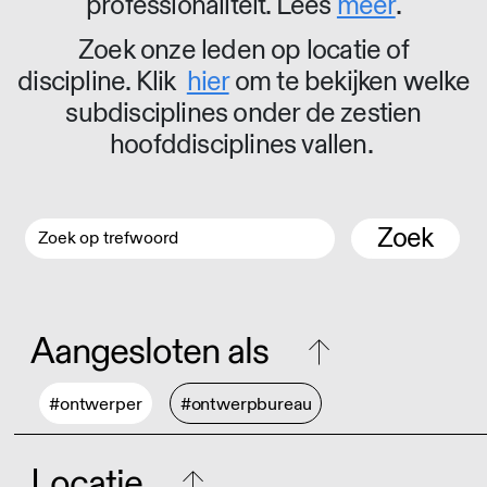
professionaliteit. Lees
meer
.
Zoek onze leden op locatie of
discipline. Klik
hier
om te bekijken welke
subdisciplines onder de zestien
hoofddisciplines vallen.
Zoek
Aangesloten als
#ontwerper
#ontwerpbureau
Locatie