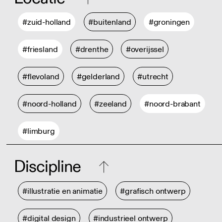
#zuid-holland
#buitenland
#groningen
#friesland
#drenthe
#overijssel
#flevoland
#gelderland
#utrecht
#noord-holland
#zeeland
#noord-brabant
#limburg
Discipline
#illustratie en animatie
#grafisch ontwerp
#digital design
#industrieel ontwerp