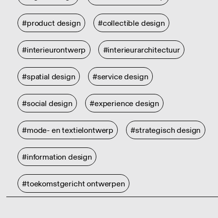
#product design
#collectible design
#interieurontwerp
#interieurarchitectuur
#spatial design
#service design
#social design
#experience design
#mode- en textielontwerp
#strategisch design
#information design
#toekomstgericht ontwerpen