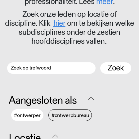
professionaliteit. Lees
meer
.
Zoek onze leden op locatie of
discipline. Klik
hier
om te bekijken welke
subdisciplines onder de zestien
hoofddisciplines vallen.
Zoek
Aangesloten als
#ontwerper
#ontwerpbureau
Locatie