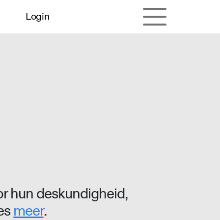
Login
r hun deskundigheid,
ees
meer
.