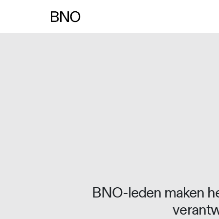
Overslaan naar inhoud
BNO-leden maken het
verantw