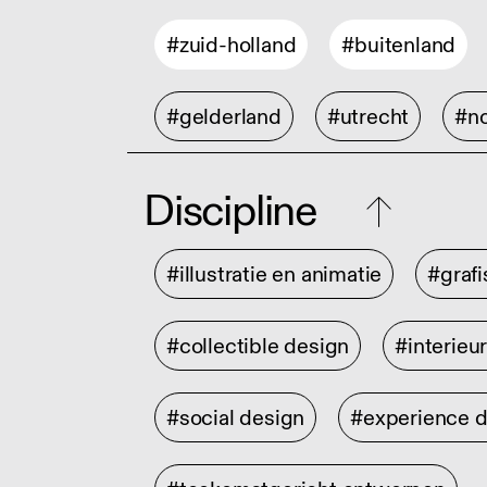
#zuid-holland
#buitenland
#gelderland
#utrecht
#no
Discipline
#illustratie en animatie
#graf
#collectible design
#interieu
#social design
#experience 