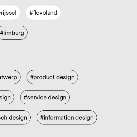
rijssel
#flevoland
#limburg
ontwerp
#product design
sign
#service design
sch design
#information design