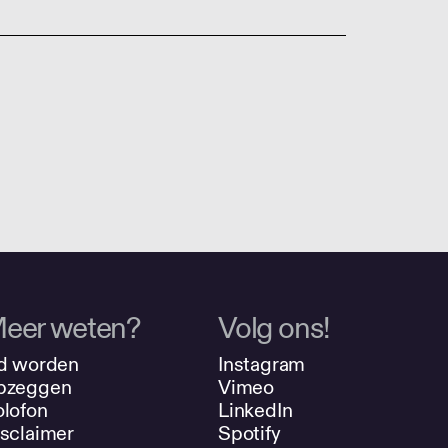
eer weten?
Volg ons!
d worden
Instagram
pzeggen
Vimeo
lofon
LinkedIn
sclaimer
Spotify