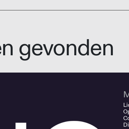
en gevonden
M
Li
O
Co
Di