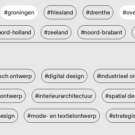
#groningen
#friesland
#drenthe
#ove
ord-holland
#zeeland
#noord-brabant
isch ontwerp
#digital design
#industrieel 
rontwerp
#interieurarchitectuur
#spatial de
design
#mode- en textielontwerp
#strategi