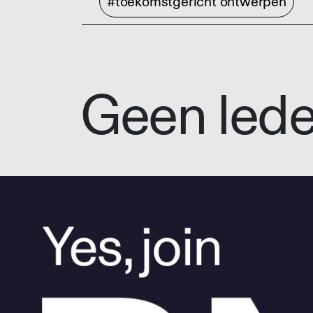
#toekomstgericht ontwerpen
Geen led