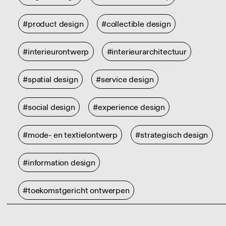
#product design
#collectible design
#interieurontwerp
#interieurarchitectuur
#spatial design
#service design
#social design
#experience design
#mode- en textielontwerp
#strategisch design
#information design
#toekomstgericht ontwerpen