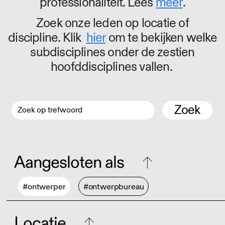
professionaliteit. Lees
meer
.
Zoek onze leden op locatie of
discipline. Klik
hier
om te bekijken welke
subdisciplines onder de zestien
hoofddisciplines vallen.
Zoek
Aangesloten als
#ontwerper
#ontwerpbureau
Locatie