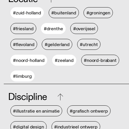
#zuid-holland
#buitenland
#groningen
#friesland
#drenthe
#overijssel
#flevoland
#gelderland
#utrecht
#noord-holland
#zeeland
#noord-brabant
#limburg
Discipline
#illustratie en animatie
#grafisch ontwerp
#digital design
#industrieel ontwerp