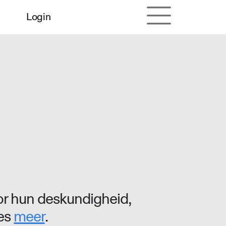
Login
r hun deskundigheid,
ees
meer
.