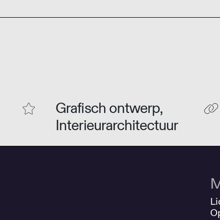
Grafisch ontwerp,
Interieurarchitectuur
M
Li
O