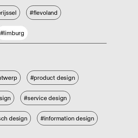
rijssel
#flevoland
#limburg
ontwerp
#product design
sign
#service design
sch design
#information design