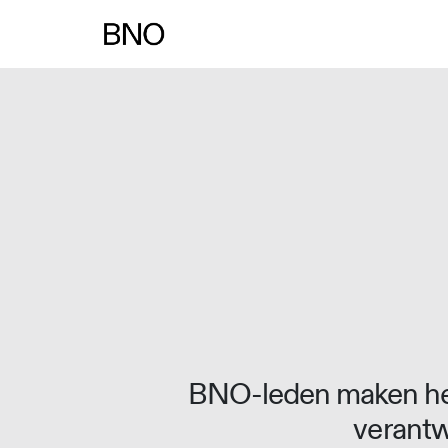
Overslaan naar inhoud
BNO-leden maken het
verantw