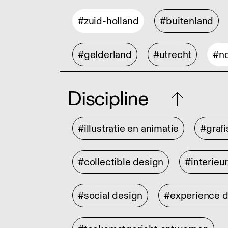
#zuid-holland
#buitenland
#gelderland
#utrecht
#no
Discipline
#illustratie en animatie
#graf
#collectible design
#interieu
#social design
#experience 