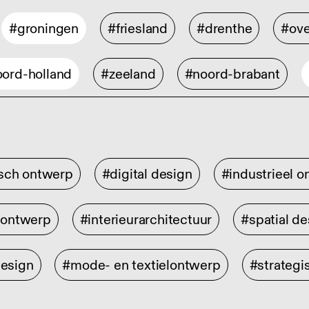
#groningen
#friesland
#drenthe
#ove
ord-holland
#zeeland
#noord-brabant
isch ontwerp
#digital design
#industrieel 
rontwerp
#interieurarchitectuur
#spatial de
design
#mode- en textielontwerp
#strategi