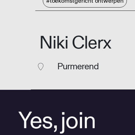
#toekomstgericht ontwerpen
Niki Clerx
Purmerend