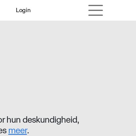
Login
r hun deskundigheid,
ees
meer
.