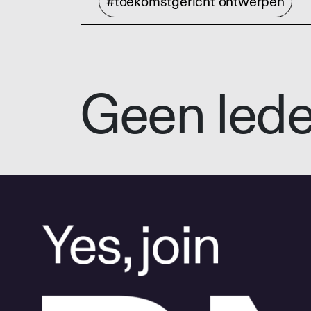
#toekomstgericht ontwerpen
Geen led