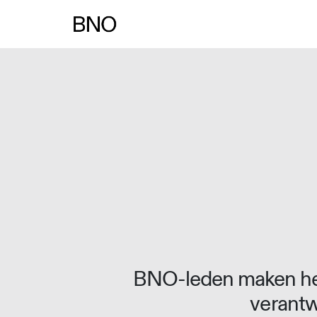
Overslaan naar inhoud
BNO-leden maken het
verantw