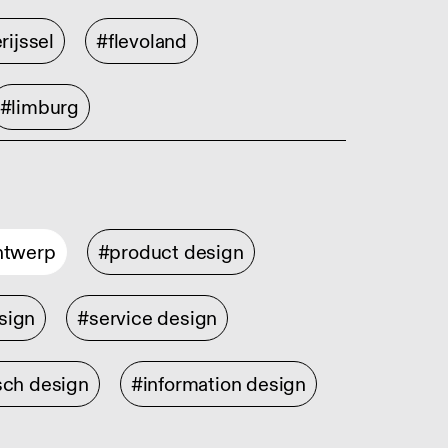
rijssel
#flevoland
#limburg
ontwerp
#product design
sign
#service design
sch design
#information design