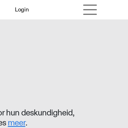
Login
r hun deskundigheid,
ees
meer
.