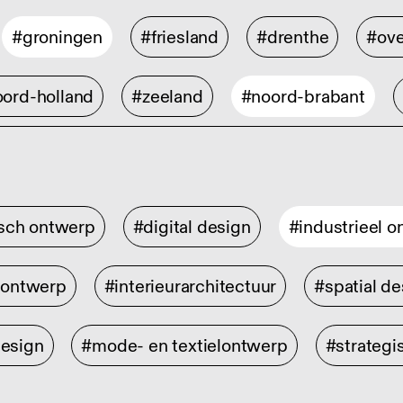
#groningen
#friesland
#drenthe
#ove
ord-holland
#zeeland
#noord-brabant
isch ontwerp
#digital design
#industrieel 
rontwerp
#interieurarchitectuur
#spatial de
design
#mode- en textielontwerp
#strategi