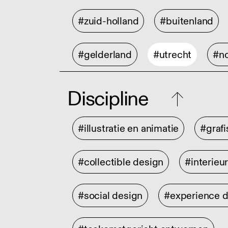
#zuid-holland
#buitenland
#gelderland
#utrecht
#no
Discipline
#illustratie en animatie
#graf
#collectible design
#interieu
#social design
#experience 