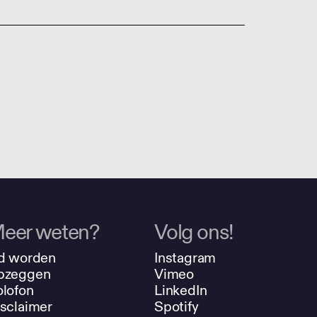
eer weten?
Volg ons!
d worden
Instagram
pzeggen
Vimeo
lofon
LinkedIn
sclaimer
Spotify