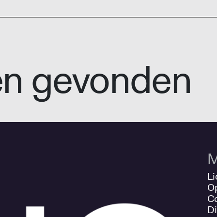
en gevonden
M
Li
O
Co
Di