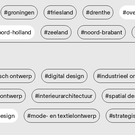
#groningen
#friesland
#drenthe
#ove
ord-holland
#zeeland
#noord-brabant
isch ontwerp
#digital design
#industrieel 
rontwerp
#interieurarchitectuur
#spatial de
design
#mode- en textielontwerp
#strategi