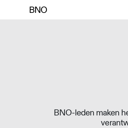
Overslaan naar inhoud
BNO-leden maken het
verantw