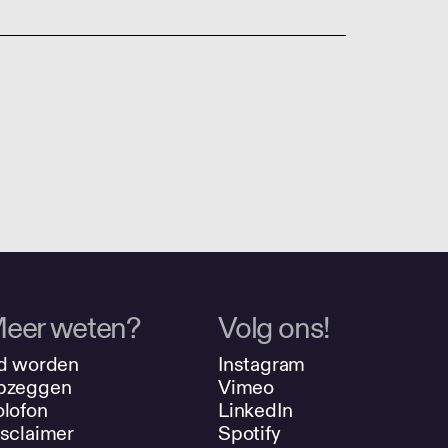
eer weten?
Volg ons!
d worden
Instagram
pzeggen
Vimeo
lofon
LinkedIn
sclaimer
Spotify