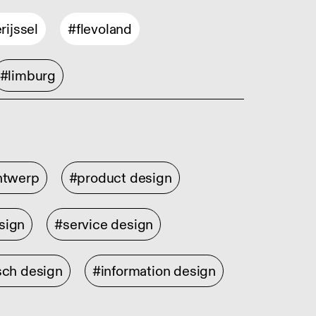
rijssel
#flevoland
#limburg
ontwerp
#product design
sign
#service design
sch design
#information design