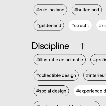
#zuid-holland
#buitenland
#gelderland
#utrecht
#no
Discipline
#illustratie en animatie
#graf
#collectible design
#interieu
#social design
#experience 