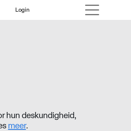
Login
r hun deskundigheid,
ees
meer
.