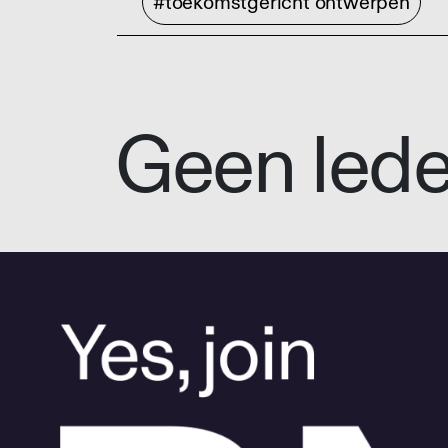
#toekomstgericht ontwerpen
Geen led