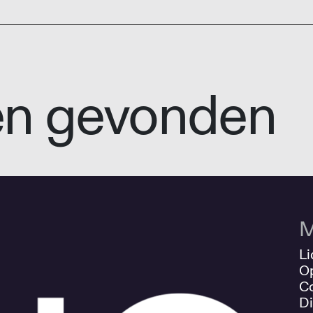
en gevonden
M
Li
O
Co
Di