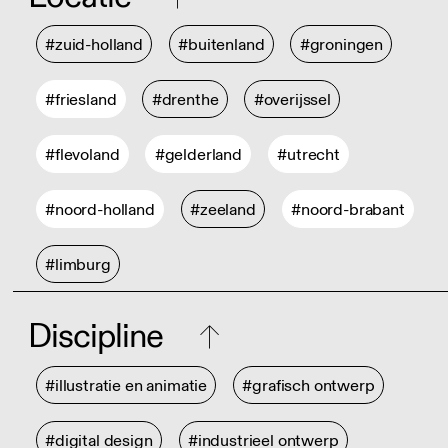
#zuid-holland
#buitenland
#groningen
#friesland
#drenthe
#overijssel
#flevoland
#gelderland
#utrecht
#noord-holland
#zeeland
#noord-brabant
#limburg
Discipline
#illustratie en animatie
#grafisch ontwerp
#digital design
#industrieel ontwerp