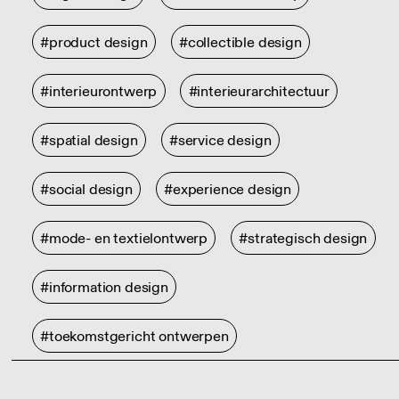
#product design
#collectible design
#interieurontwerp
#interieurarchitectuur
#spatial design
#service design
#social design
#experience design
#mode- en textielontwerp
#strategisch design
#information design
#toekomstgericht ontwerpen