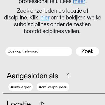
professionaliteit. Lees
meer
.
Zoek onze leden op locatie of
discipline. Klik
hier
om te bekijken welke
subdisciplines onder de zestien
hoofddisciplines vallen.
Zoek
Aangesloten als
#ontwerper
#ontwerpbureau
Locatie