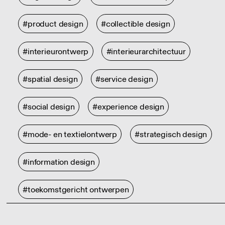
#product design
#collectible design
#interieurontwerp
#interieurarchitectuur
#spatial design
#service design
#social design
#experience design
#mode- en textielontwerp
#strategisch design
#information design
#toekomstgericht ontwerpen