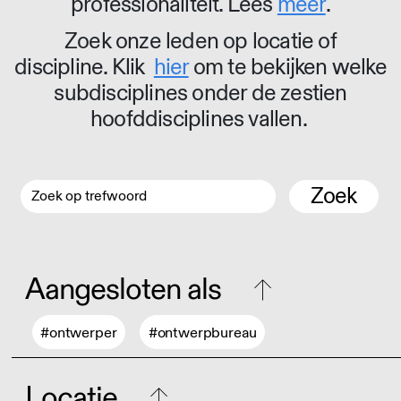
professionaliteit. Lees
meer
.
Zoek onze leden op locatie of
discipline. Klik
hier
om te bekijken welke
subdisciplines onder de zestien
hoofddisciplines vallen.
Zoek
Aangesloten als
#ontwerper
#ontwerpbureau
Locatie