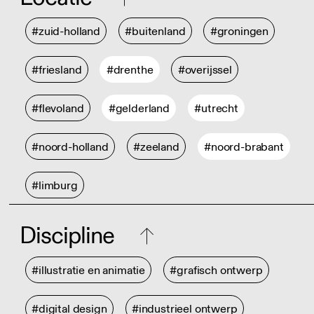
#zuid-holland
#buitenland
#groningen
#friesland
#drenthe
#overijssel
#flevoland
#gelderland
#utrecht
#noord-holland
#zeeland
#noord-brabant
#limburg
Discipline
#illustratie en animatie
#grafisch ontwerp
#digital design
#industrieel ontwerp