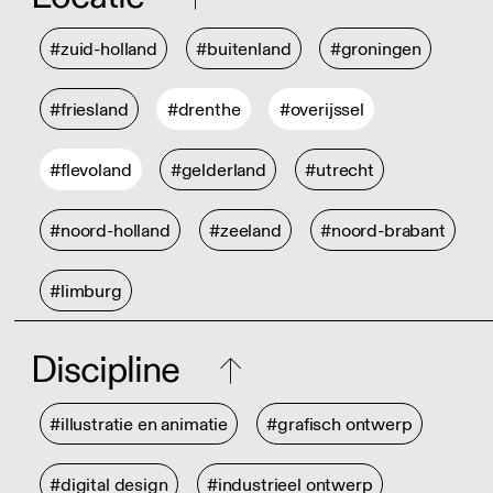
#zuid-holland
#buitenland
#groningen
#friesland
#drenthe
#overijssel
#flevoland
#gelderland
#utrecht
#noord-holland
#zeeland
#noord-brabant
#limburg
Discipline
#illustratie en animatie
#grafisch ontwerp
#digital design
#industrieel ontwerp