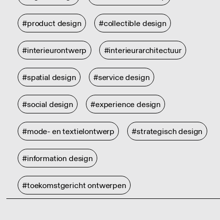
#product design
#collectible design
#interieurontwerp
#interieurarchitectuur
#spatial design
#service design
#social design
#experience design
#mode- en textielontwerp
#strategisch design
#information design
#toekomstgericht ontwerpen