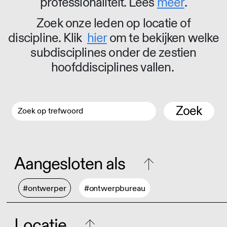
professionaliteit. Lees
meer
.
Zoek onze leden op locatie of
discipline. Klik
hier
om te bekijken welke
subdisciplines onder de zestien
hoofddisciplines vallen.
Zoek
Aangesloten als
#ontwerper
#ontwerpbureau
Locatie