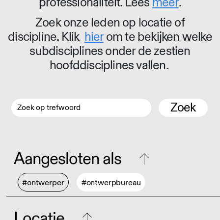
professionaliteit. Lees
meer
.
Zoek onze leden op locatie of
discipline. Klik
hier
om te bekijken welke
subdisciplines onder de zestien
hoofddisciplines vallen.
Zoek
Aangesloten als
#ontwerper
#ontwerpbureau
Locatie