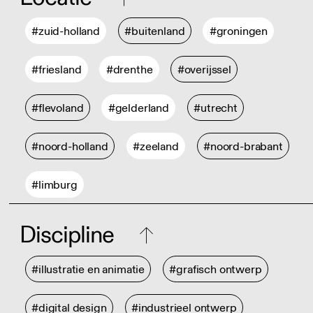
#zuid-holland
#buitenland
#groningen
#friesland
#drenthe
#overijssel
#flevoland
#gelderland
#utrecht
#noord-holland
#zeeland
#noord-brabant
#limburg
Discipline
#illustratie en animatie
#grafisch ontwerp
#digital design
#industrieel ontwerp