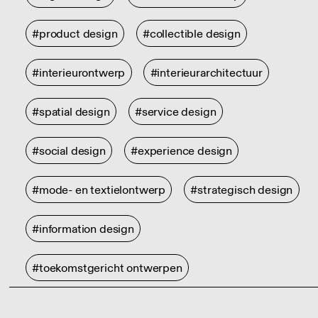
#product design
#collectible design
#interieurontwerp
#interieurarchitectuur
#spatial design
#service design
#social design
#experience design
#mode- en textielontwerp
#strategisch design
#information design
#toekomstgericht ontwerpen