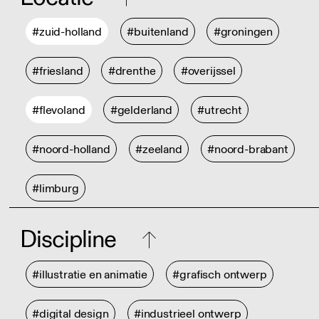
#zuid-holland
#buitenland
#groningen
#friesland
#drenthe
#overijssel
#flevoland
#gelderland
#utrecht
#noord-holland
#zeeland
#noord-brabant
#limburg
Discipline
#illustratie en animatie
#grafisch ontwerp
#digital design
#industrieel ontwerp