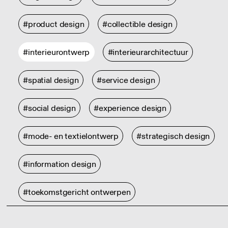
#product design
#collectible design
#interieurontwerp
#interieurarchitectuur
#spatial design
#service design
#social design
#experience design
#mode- en textielontwerp
#strategisch design
#information design
#toekomstgericht ontwerpen