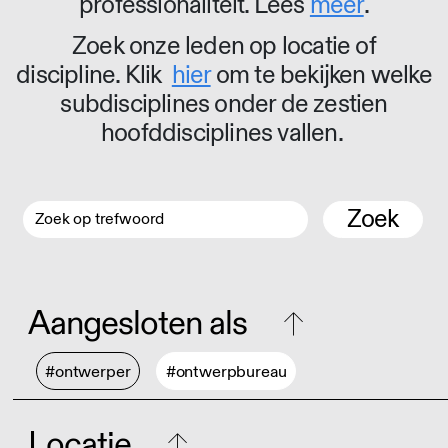
professionaliteit. Lees
meer
.
Zoek onze leden op locatie of
discipline. Klik
hier
om te bekijken welke
subdisciplines onder de zestien
hoofddisciplines vallen.
Zoek
Aangesloten als
#ontwerper
#ontwerpbureau
Locatie