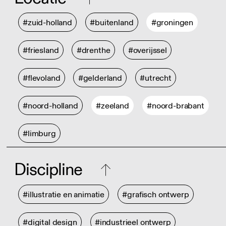
#zuid-holland
#buitenland
#groningen
#friesland
#drenthe
#overijssel
#flevoland
#gelderland
#utrecht
#noord-holland
#zeeland
#noord-brabant
#limburg
Discipline
#illustratie en animatie
#grafisch ontwerp
#digital design
#industrieel ontwerp