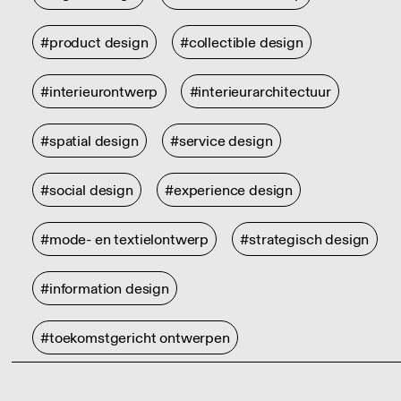
#product design
#collectible design
#interieurontwerp
#interieurarchitectuur
#spatial design
#service design
#social design
#experience design
#mode- en textielontwerp
#strategisch design
#information design
#toekomstgericht ontwerpen