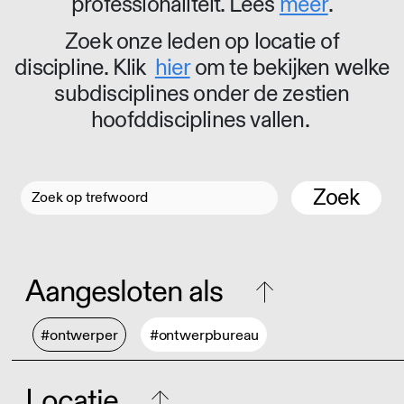
professionaliteit. Lees
meer
.
Zoek onze leden op locatie of
discipline. Klik
hier
om te bekijken welke
subdisciplines onder de zestien
hoofddisciplines vallen.
Zoek
Aangesloten als
#ontwerper
#ontwerpbureau
Locatie