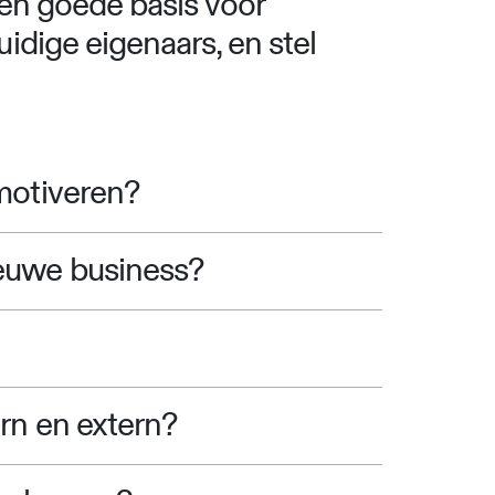
een goede basis voor
idige eigenaars, en stel
motiveren?
euwe business?
rn en extern?