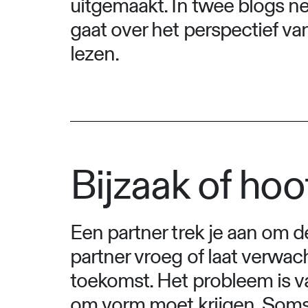
uitgemaakt. In twee blogs ne
gaat over het perspectief va
lezen.
Bijzaak of ho
Een partner trek je aan om d
partner vroeg of laat verwac
toekomst. Het probleem is v
om vorm moet krijgen. Soms ze