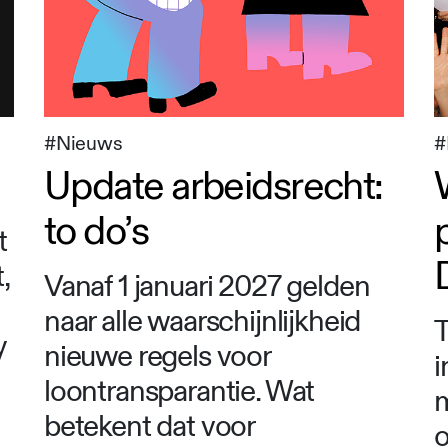
#
#Nieuws
Update arbeidsrecht:
to do’s
t
,
Vanaf 1 januari 2027 gelden
naar alle waarschijnlijkheid
T
y
nieuwe regels voor
i
loontransparantie. Wat
m
betekent dat voor
o