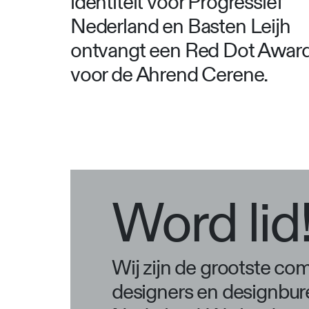
identiteit voor Progressief
Nederland en Basten Leijh
ontvangt een Red Dot Awar
voor de Ahrend Cerene.
Word lid
Wij zijn de grootste co
designers en designbur