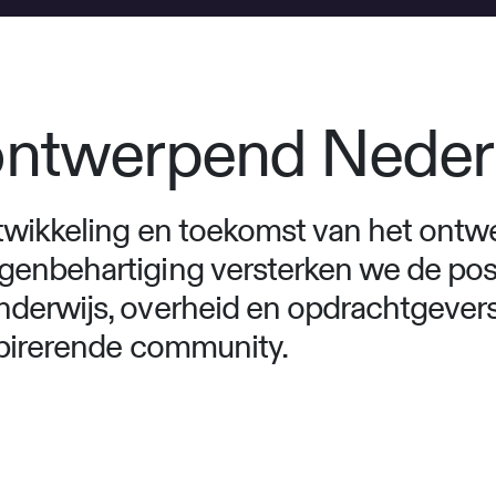
ontwerpend Nede
twikkeling en toekomst van het ontw
genbehartiging versterken we de pos
nderwijs, overheid en opdrachtgeve
spirerende community.