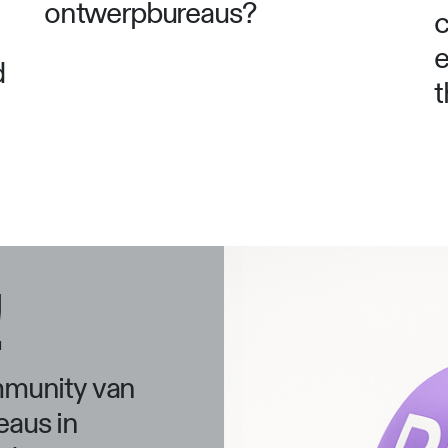
ontwerpbureaus?
c
e
d
!
mmunity van
eaus in