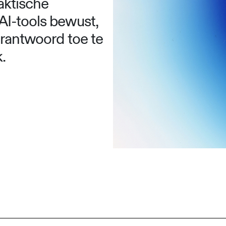
aktische
AI-tools bewust,
erantwoord toe te
.