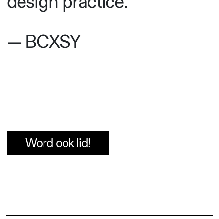
design practice.”
— BCXSY
Word ook lid!