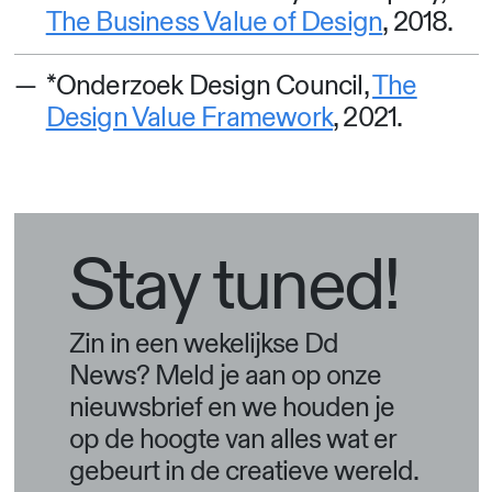
The Business Value of Design
, 2018.
*Onderzoek Design Council,
The
Design Value Framework
, 2021.
Stay tuned!
Zin in een wekelijkse Dd
News? Meld je aan op onze
nieuwsbrief en we houden je
op de hoogte van alles wat er
gebeurt in de creatieve wereld.