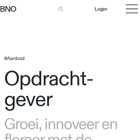
Overslaan naar inhoud
Login
#Aanbod
Opdracht-
gever
Groei, innoveer en
floreer met de