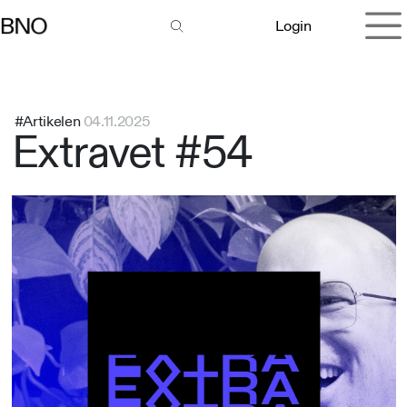
Overslaan naar inhoud
Login
#Artikelen
04.11.2025
Extravet #54