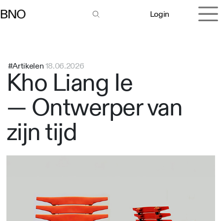
Overslaan naar inhoud
Login
#Artikelen
18.06.2026
Kho Liang Ie
— Ontwerper van
zijn tijd