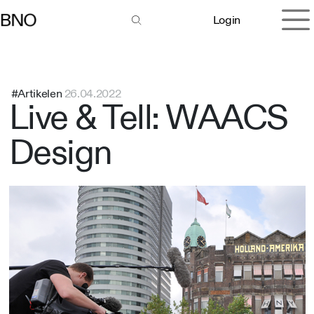
Overslaan naar inhoud
Login
#Artikelen
26.04.2022
Live & Tell: WAACS
Design