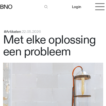
Overslaan naar inhoud
Login
#Artikelen
22.05.2026
Met elke oplossing
een probleem