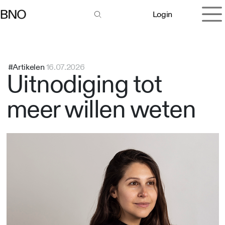
Overslaan naar inhoud
Login
#Artikelen
16.07.2026
Uitnodiging tot
meer willen weten