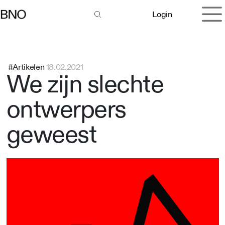
Overslaan naar inhoud
Login
#Artikelen
18.02.2021
We zijn slechte
ontwerpers
geweest