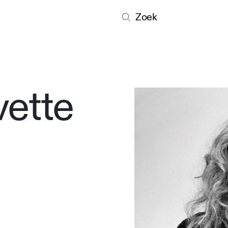
Zoek
ette