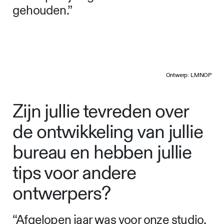
Hierdoor werd veel aanspraak
gemaakt op de flexibiliteit van zowel
het team binnen het museum als
binnen ons bureau. Gelukkig was
onze relatie en manier van
samenwerken met de direct
betrokkenen goed en hecht, wat
beide partijen goed in de race heeft
gehouden.”
Ontwerp: LMNOP