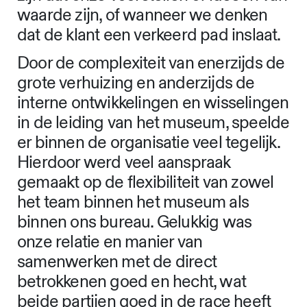
de klant en tegelijkertijd ook zelf
kritisch blijven. Niet alle vragen of
verzoeken van de klant worden
daarbij zomaar aangenomen en
uitgewerkt. We stellen kritische
vragen terug en verdedigen onze
positie wanneer we ervan overtuigd
zijn dat onze voorstellen of ideeën van
waarde zijn, of wanneer we denken
dat de klant een verkeerd pad inslaat.
Door de complexiteit van enerzijds de
grote verhuizing en anderzijds de
interne ontwikkelingen en wisselingen
in de leiding van het museum, speelde
er binnen de organisatie veel tegelijk.