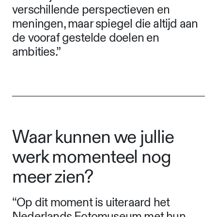
zouden we adviseren om te
vertrekken vanuit een echte
overtuiging. Bepaal met elkaar wat de
visie is en hoe je die onder woorden
brengt. Dat straal je uit naar klanten en
relaties, maar intern houdt het je ook
op het juiste pad en, nog belangrijker,
dicht bij elkaar. Laat ruimte voor
verschillende perspectieven en
meningen, maar spiegel die altijd aan
de vooraf gestelde doelen en
ambities.”