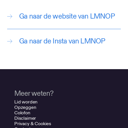
Utrecht ook als een belangrijk middel
voor communicatie.
Er vinden geregeld evenementen
plaats in samenwerking met kunst en
cultuur uit Utrecht, dus hou ons in de
gaten om dat een keer bij te wonen!”
Ga naar de website van LMNOP
Ga naar de Insta van LMNOP