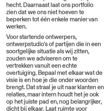
voor staan en waar we toe in staat
zijn.
We hebben intern veel ambities voor
de komende vijf jaar en de afgelopen
tijd blijkt al een goede start te zijn. Ons
netwerk blijft zich divers en breed
ontwikkelen. De relaties, zowel intern
als met onze opdrachtgevers, zijn
hecht. Daarnaast laat ons portfolio
zien dat we ons niet hoeven te
beperken tot één enkele manier van
werken.
Voor startende ontwerpers,
ontwerpstudio’s of partijen die in een
soortgelijke situatie als wij zitten,