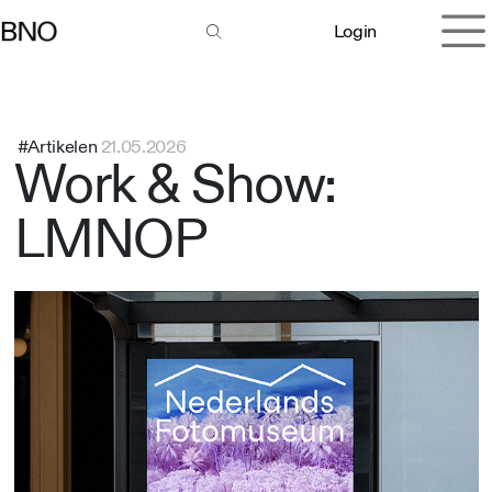
Overslaan naar inhoud
Login
#Artikelen
21.05.2026
Work & Show:
LMNOP