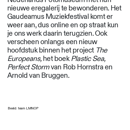
Waar kunnen we jullie
werk momenteel nog
meer zien?
“Op dit moment is uiteraard het
Nederlands Fotomuseum met hun
nieuwe eregalerij te bewonderen. Het
Gaudeamus Muziekfestival komt er
weer aan, dus online en op straat kun
je ons werk daarin terugzien. Ook
verscheen onlangs een nieuw
hoofdstuk binnen het project
The
Europeans,
het boek
Plastic Sea,