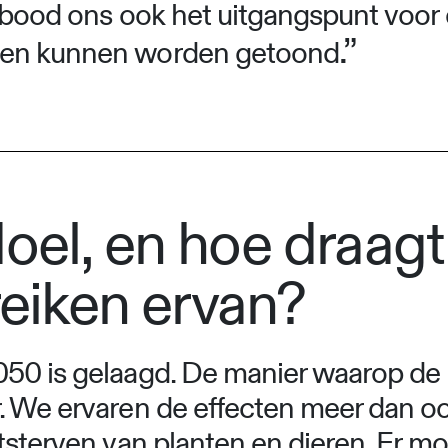
r bood ons ook het uitgangspunt voor
.”
ten kunnen worden getoond
oel, en hoe draag
reiken ervan?
050 is gelaagd. De manier waarop de
 We ervaren de effecten meer dan ooi
tsterven van planten en dieren. Er mo