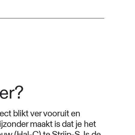
der?
ect blikt ver vooruit en
jzonder maakt is dat je het
 (Hal-C) te Strijp-S. Is de