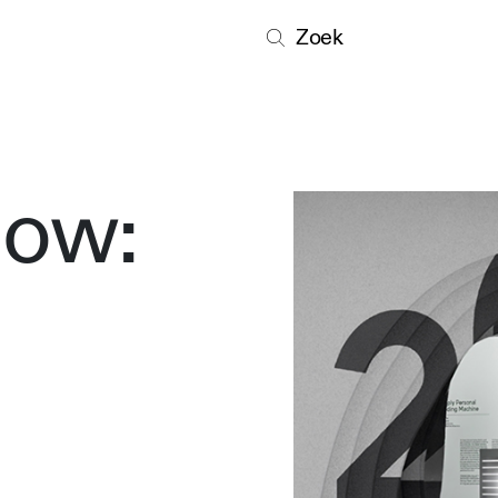
Zoek
how: