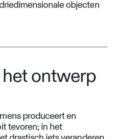
 driedimensionale objecten
t het ontwerp
 mens produceert en
t tevoren; in het
et drastisch iets veranderen