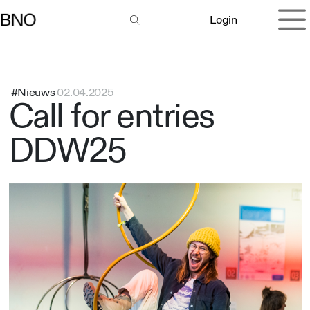
Overslaan naar inhoud
Login
#Nieuws
02.04.2025
Call for entries
DDW25