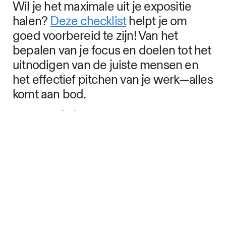
Wil je het maximale uit je expositie
halen?
Deze checklist
helpt je om
goed voorbereid te zijn! Van het
bepalen van je focus en doelen tot het
uitnodigen van de juiste mensen en
het effectief pitchen van je werk—alles
komt aan bod.
Leer hoe je je presentatie promoot,
het meeste haalt uit
netwerkmomenten en hoe je achteraf
slim opvolgt. Vergeet ook niet de
juridische en zakelijke kant, zodat je
zonder zorgen kunt exposeren. Met
deze tips sta je sterker en haal je meer
uit je event.