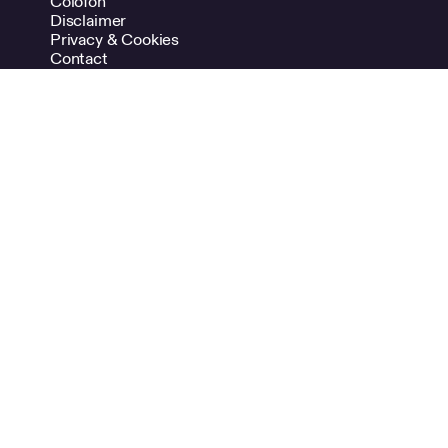
Colofon
Disclaimer
Privacy & Cookies
Contact
Adverteren
NDSM-kade 7
1033 PG Amsterdam
Volg ons!
Instagram
Vimeo
LinkedIn
Spotify
020 624 47 48
info@bno.nl
Made by Dutch designers