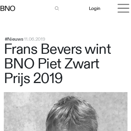
Overslaan naar inhoud
Login
#Nieuws
11.06.2019
Frans Bevers wint
BNO Piet Zwart
Prijs 2019