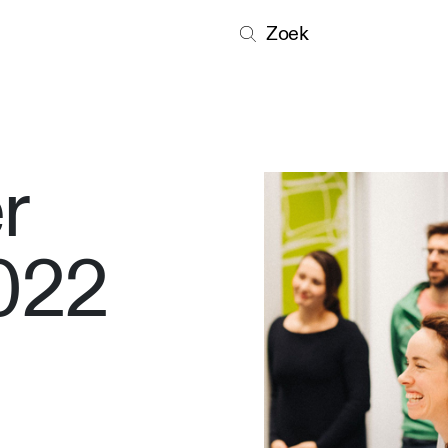
Zoek
r
022