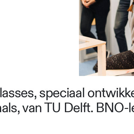
asses, speciaal ontwikk
ls, van TU Delft. BNO-l