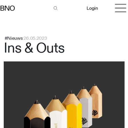
Overslaan naar inhoud
Login
#Nieuws
26.05.2023
Ins & Outs