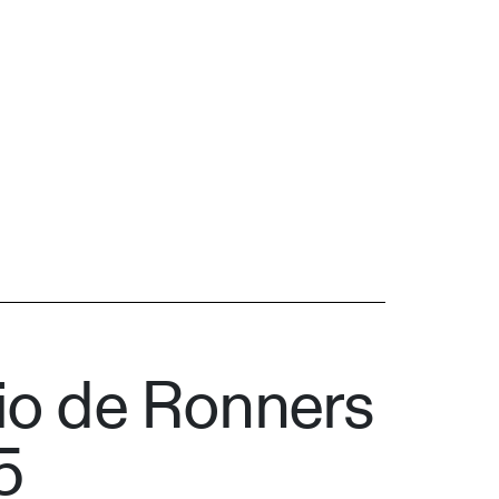
io de Ronners
5