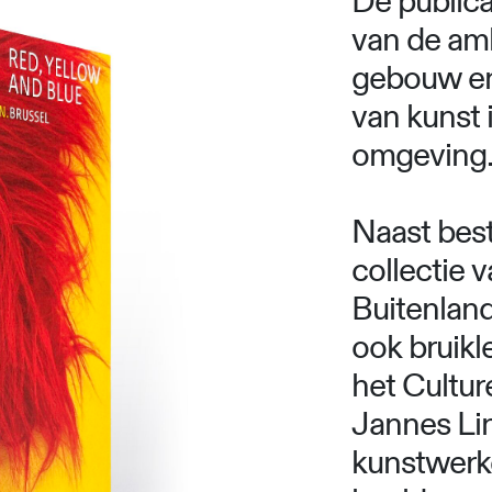
De publica
van de am
gebouw en
van kunst 
omgeving
Naast bes
collectie 
Buitenland
ook bruikl
het Cultur
Jannes Li
kunstwerk