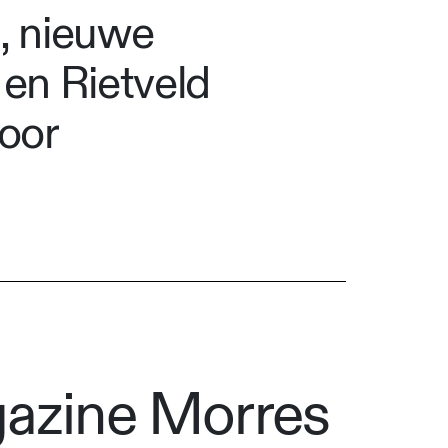
t, nieuwe
en Rietveld
voor
gazine Morres