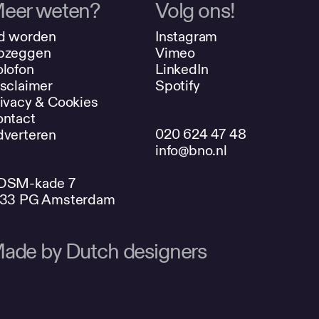
eer weten?
Volg ons!
d worden
Instagram
pzeggen
Vimeo
lofon
LinkedIn
sclaimer
Spotify
ivacy & Cookies
ntact
020 624 47 48
verteren
info@bno.nl
DSM-kade 7
033 PG Amsterdam
ade by Dutch designers