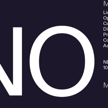
M
Li
O
Co
Di
Pr
Co
Ad
N
1
M