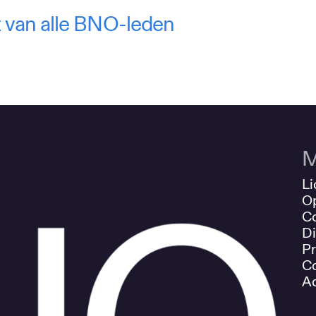
ht van alle BNO-leden
M
Li
O
Co
Di
Pr
Co
Ad