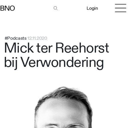
Overslaan naar inhoud
Login
#Podcasts
12.11.2020
Mick ter Reehorst
bij Verwondering