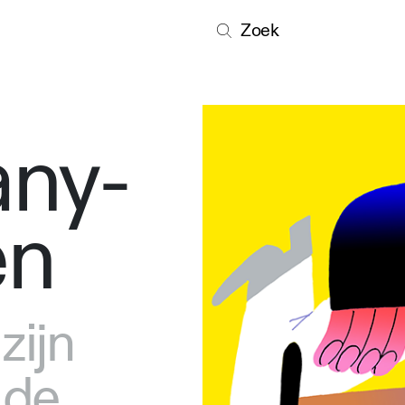
Zoek
ny-
en
zijn
 de