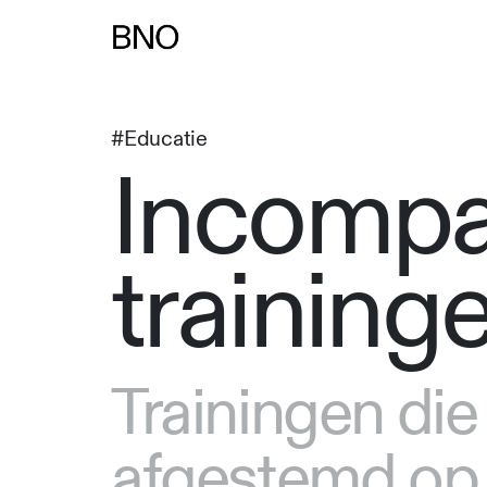
#Educatie
Incompa
training
Trainingen die 
afgestemd op