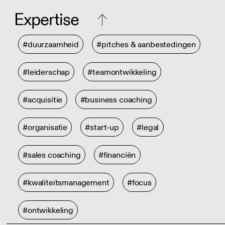
Expertise
#duurzaamheid
#pitches & aanbestedingen
#leiderschap
#teamontwikkeling
#acquisitie
#business coaching
#organisatie
#start-up
#legal
#sales coaching
#financiën
#kwaliteitsmanagement
#focus
#ontwikkeling