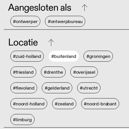
Aangesloten als
#ontwerper
#ontwerpbureau
Locatie
#zuid-holland
#buitenland
#groningen
#friesland
#drenthe
#overijssel
#flevoland
#gelderland
#utrecht
#noord-holland
#zeeland
#noord-brabant
#limburg