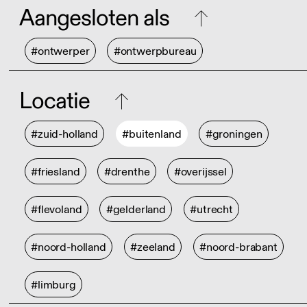
Aangesloten als
#ontwerper
#ontwerpbureau
Locatie
#zuid-holland
#buitenland
#groningen
#friesland
#drenthe
#overijssel
#flevoland
#gelderland
#utrecht
#noord-holland
#zeeland
#noord-brabant
#limburg