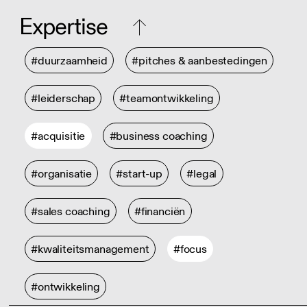
Expertise
#duurzaamheid
#pitches & aanbestedingen
#leiderschap
#teamontwikkeling
#acquisitie
#business coaching
#organisatie
#start-up
#legal
#sales coaching
#financiën
#kwaliteitsmanagement
#focus
#ontwikkeling