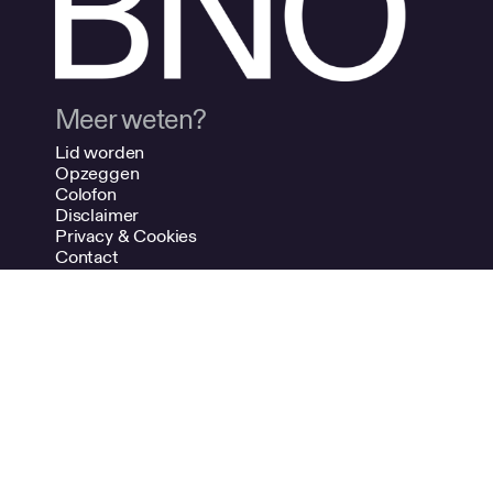
Meer weten?
Lid worden
Opzeggen
Colofon
Disclaimer
Privacy & Cookies
Contact
Adverteren
NDSM-kade 7
1033 PG Amsterdam
Volg ons!
Instagram
Vimeo
LinkedIn
Spotify