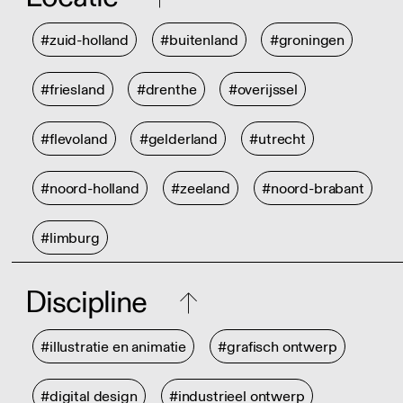
#zuid-holland
#buitenland
#groningen
#friesland
#drenthe
#overijssel
#flevoland
#gelderland
#utrecht
#noord-holland
#zeeland
#noord-brabant
#limburg
Discipline
#illustratie en animatie
#grafisch ontwerp
#digital design
#industrieel ontwerp