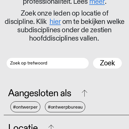
professionaliteit. Lees
meer
.
Zoek onze leden op locatie of
discipline. Klik
hier
om te bekijken welke
subdisciplines onder de zestien
hoofddisciplines vallen.
Zoek
Aangesloten als
#ontwerper
#ontwerpbureau
Locatie