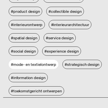
#product design
#collectible design
#interieurontwerp
#interieurarchitectuur
#spatial design
#service design
#social design
#experience design
#mode- en textielontwerp
#strategisch design
#information design
#toekomstgericht ontwerpen