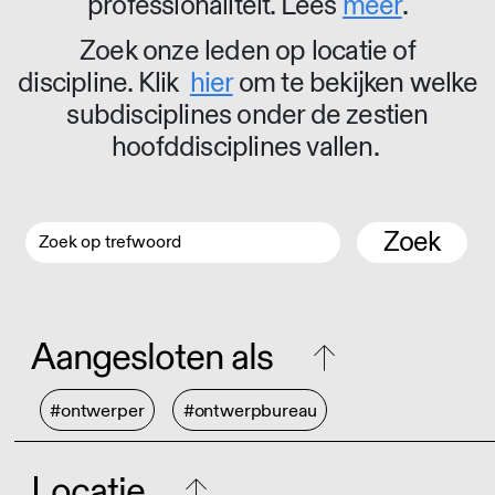
professionaliteit. Lees
meer
.
Zoek onze leden op locatie of
discipline. Klik
hier
om te bekijken welke
subdisciplines onder de zestien
hoofddisciplines vallen.
Zoek
Aangesloten als
#ontwerper
#ontwerpbureau
Locatie