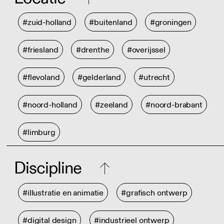
#zuid-holland
#buitenland
#groningen
#friesland
#drenthe
#overijssel
#flevoland
#gelderland
#utrecht
#noord-holland
#zeeland
#noord-brabant
#limburg
Discipline
#illustratie en animatie
#grafisch ontwerp
#digital design
#industrieel ontwerp