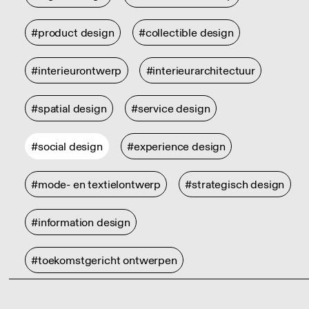
#product design
#collectible design
#interieurontwerp
#interieurarchitectuur
#spatial design
#service design
#social design
#experience design
#mode- en textielontwerp
#strategisch design
#information design
#toekomstgericht ontwerpen