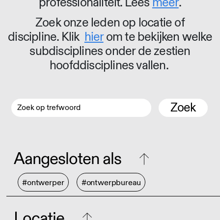
professionaliteit. Lees
meer
.
Zoek onze leden op locatie of
discipline. Klik
hier
om te bekijken welke
subdisciplines onder de zestien
hoofddisciplines vallen.
Zoek
Aangesloten als
#ontwerper
#ontwerpbureau
Locatie