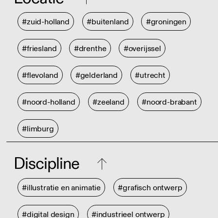
#zuid-holland
#buitenland
#groningen
#friesland
#drenthe
#overijssel
#flevoland
#gelderland
#utrecht
#noord-holland
#zeeland
#noord-brabant
#limburg
Discipline
#illustratie en animatie
#grafisch ontwerp
#digital design
#industrieel ontwerp