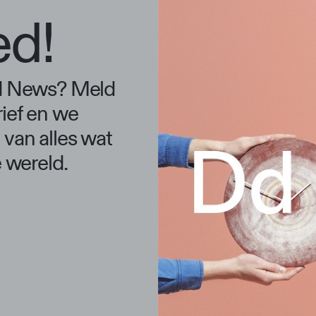
ed!
Dd News? Meld
ief en we
van alles wat
e wereld.