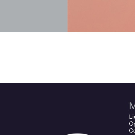
M
Li
O
Co