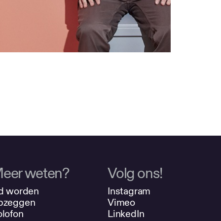
eer weten?
Volg ons!
d worden
Instagram
pzeggen
Vimeo
lofon
LinkedIn